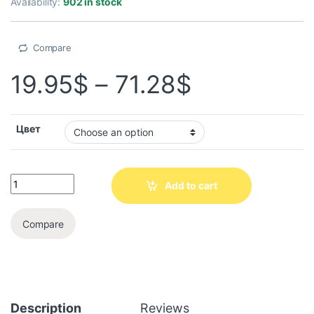
Availability:
902 in stock
Compare
19.95
$
–
71.28
$
Цвет
Add to cart
Compare
Description
Reviews