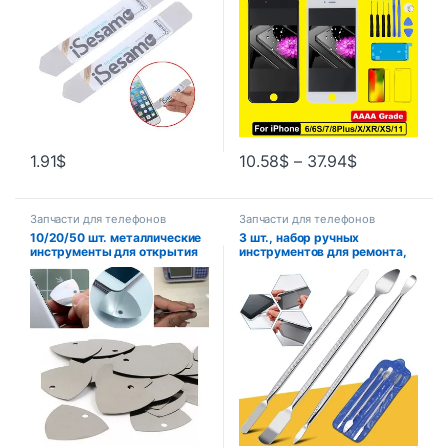
планшета для Samsung
IPhone, открывалка для iPad
1.91
$
10.58
$
–
37.94
$
Запчасти для телефонов
Запчасти для телефонов
10/20/50 шт. металлические
3 шт., набор ручных
инструменты для открытия
инструментов для ремонта,
телефона, металлические
открывания, лезвия,
медиаторы для гитары,
смартфон, планшетный ПК,
открывалка для iPhone iPad,
металлический лопатка,
планшетного ПК, набор
набор инструментов для
инструментов для разборки и
разборки
ремонта