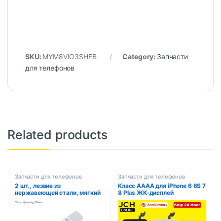
SKU:
MYM8VIO3SHFB
Category:
Запчасти
для телефонов
Related products
Запчасти для телефонов
Запчасти для телефонов
2 шт., лезвие из
Класс AAAA для iPhone 6 6S 7
нержавеющей стали, мягкий
8 Plus ЖК-дисплей
тонкий Pry Spudger,
Идеальный 3D-дигитайзер
инструменты для открытия
сенсорного экрана в сборе
аккумулятора для экрана
для iPhone X XR XS MAX
сотового телефона,
11PRO Дисплей Pantalla