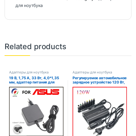
для ноутбука
Related products
Адаптеры для ноутбука
Адаптеры для ноутбука
19 В, 1,75 А, 33 Вт, 4,0*1,35
Регулируемое автомобильное
мм, адаптер питания для
зарядное устройство 120 Вт,
зарядного устройства для
220 В, 110 В до 12 В, 15 В, 16
ноутбука ASUS ADP-33AW
В, 18 В, 19 В, 20 В, 22 В, 24 В,
S200E X202E X201E Q200
универсальный адаптер
S200L S220 X453M F453
питания переменного и
X403M
постоянного тока, питание от
USB для ноутбука