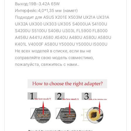
Выход:19В⎓3.42A 65W
Интерфейс:4,0*1,35 мм (намет)
Подходит для ASUS X201E X503M UX21A UX31A
UX32A UX300 UX303 UX305 S4000UA S4100U
S4200U S5100U S406U U303L FL5900 FL8000
A456U A441U A580 A540U A480U A580U A580U
K401L V4000F A580U Y5000U Y5000U I5000U
Не всех моделей в списке, если вы не
соправляйте свою модель совместимо,
пожалуйста, свяжитесь с нами..