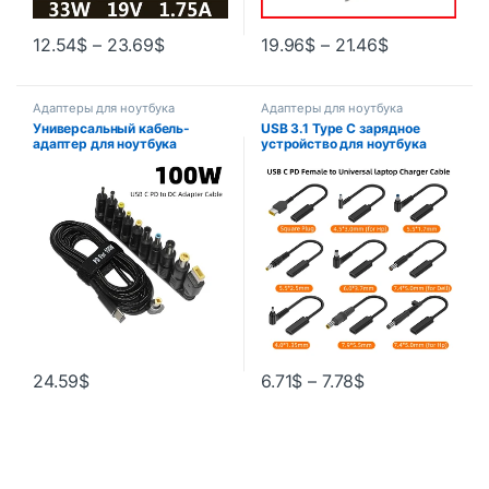
12.54
$
–
23.69
$
19.96
$
–
21.46
$
Адаптеры для ноутбука
Адаптеры для ноутбука
Универсальный кабель-
USB 3.1 Type C зарядное
адаптер для ноутбука
устройство для ноутбука
мощностью 100 Вт с быстрой
адаптер питания
зарядкой USB-C PD для
Преобразователь USB Type C
ноутбуков Lenovo Asus Hp
женский в 4,0*1,35 5,5*2,5
Acer Geri…
4,5*3,0 4,0*1,7 мм разъем
постоянного тока
24.59
$
6.71
$
–
7.78
$