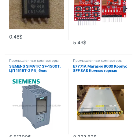
встроенная кнопка пары
0.48
$
5.49
$
Промышленные компьютеры
Промышленные компьютеры
SIEMENS SIMATIC S7-1500T,
E7Y71A Магазин 8000 Корпус
ЦП 1515T-2 PN, блок
SFF SAS Компьютерные
центральной обработки
аксессуары Основный
PROFINET IRT с 2-портовым
компонент
переключателем 6ES7515-
2TN03-0AB0
5,517.90
$
8,333.83
$