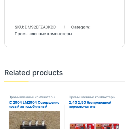
SKU:
DM92EFZA0KBD
Category:
Промышленные компьютеры
Related products
Промышленные компьютеры
Промышленные компьютеры
IC 2904 LM2904 Совершенно
2,4G 2,5G беспроводной
новый автомобильный
переключатель
электронный чип
дистанционного управления
комплект 6-канальный
модуль приемника
передатчика без
программирования для DIY