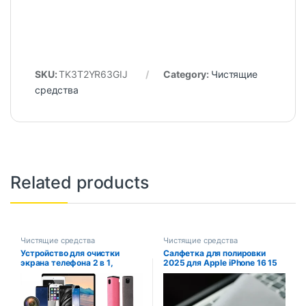
SKU:
TK3T2YR63GIJ
Category:
Чистящие
средства
Related products
Чистящие средства
Чистящие средства
Устройство для очистки
Салфетка для полировки
экрана телефона 2 в 1,
2025 для Apple iPhone 16 15
инструмент для удаления
iPad Air Macbook, воздушный
пыли компьютера, ткань из
экран, камера, полировка,
микрофибры для iPhone,
чистящая салфетка для
iPad, Apple Polish
Xiaomi