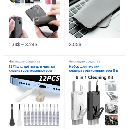
1.34
$
–
3.24
$
3.05
$
Чистящие средства
Чистящие средства
12/1 шт., щётка для чистки
Набор для чистки
клавиатуры компьютера
клавиатуры компьютера 8 в
1, щетка для чистки
наушников, ручка для чистки
гарнитуры, телефонов iPad,
инструменты для чистки,
съемник клавиш