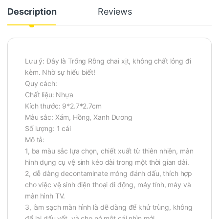
Description
Reviews
Lưu ý: Đây là Trống Rỗng chai xịt, không chất lỏng đi
kèm. Nhờ sự hiểu biết!
Quy cách:
Chất liệu: Nhựa
Kích thước: 9*2.7*2.7cm
Màu sắc: Xám, Hồng, Xanh Dương
Số lượng: 1 cái
Mô tả:
1, ba màu sắc lựa chọn, chiết xuất từ thiên nhiên, màn
hình dụng cụ vệ sinh kéo dài trong một thời gian dài.
2, dễ dàng decontaminate móng đánh dấu, thích hợp
cho việc vệ sinh điện thoại di động, máy tính, máy và
màn hình TV.
3, làm sạch màn hình là dễ dàng để khử trùng, không
để lại dấu vết, và cho nó một cái nhìn mới.