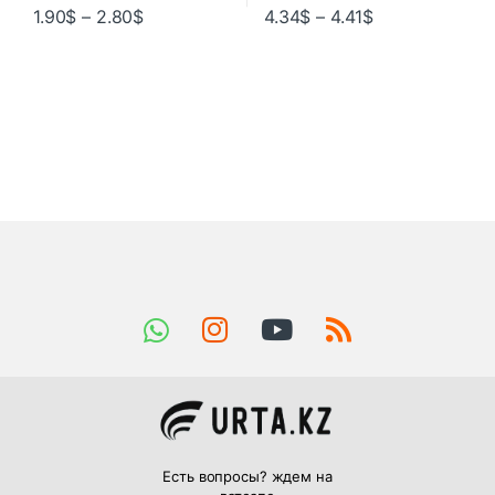
1.90
$
–
2.80
$
4.34
$
–
4.41
$
Есть вопросы? ждем на