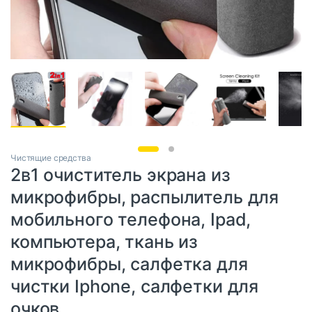
Чистящие средства
2в1 очиститель экрана из
микрофибры, распылитель для
мобильного телефона, Ipad,
компьютера, ткань из
микрофибры, салфетка для
чистки Iphone, салфетки для
очков