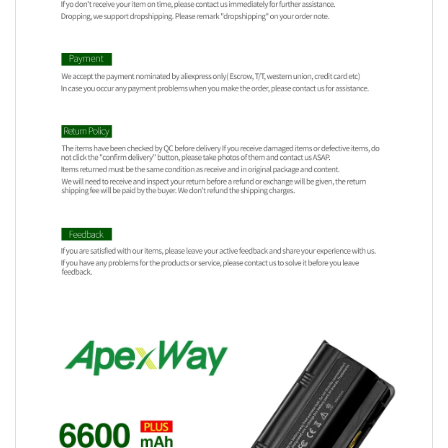
Video
Player