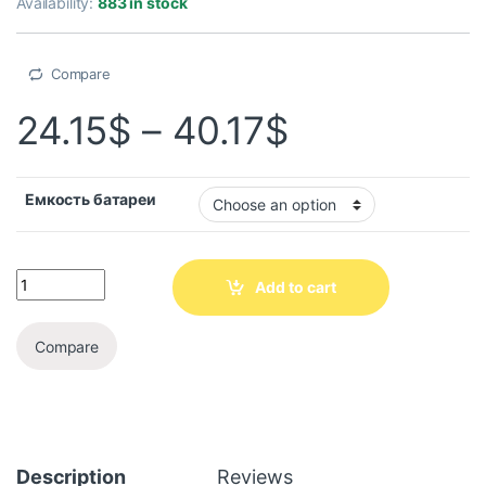
Availability:
883 in stock
Compare
24.15
$
–
40.17
$
Емкость батареи
Add to cart
Compare
Description
Reviews