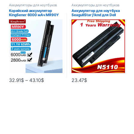
Аккумуляторы для ноутбуков
Аккумуляторы для ноутбуков
Корейский аккумулятор
Аккумулятор для ноутбука
KingSener 6000 мАч MR90Y
SeagullStar j1knd для Dell
для DELL Inspiron 3421 3721
Inspiron M501 M501R M511R
5421 5521 5721 3521 3437
N3010 N3110 N4010 N4050
3537 5437 5537
N4110 N5010 N5010D N5110
N7010 N7110
32.91
$
–
43.10
$
23.47
$