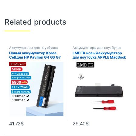
Related products
Аккумуляторы для ноутбуков
Аккумуляторы для ноутбуков
Новый аккумулятор Korea
LMDTK новый аккумулятор
Cell для HP Pavilion G4 G6 G7
для ноутбука APPLE MacBook
G32 G42 G56 G62 G72 CQ42
Pro 13 дюймов A1322 A1278
CQ43 CQ56 CQ62 CQ72 DM4
2009-2012 год MB990 MB991
DM4T MU06 593553 -001
MC700 MC374 MD313 MD101
HSTNN-UBOW
MD314 MC724
41.72
$
29.40
$