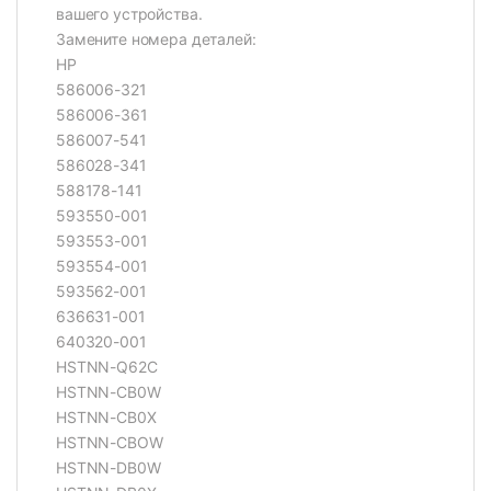
вашего устройства.
Замените номера деталей:
HP
586006-321
586006-361
586007-541
586028-341
588178-141
593550-001
593553-001
593554-001
593562-001
636631-001
640320-001
HSTNN-Q62C
HSTNN-CB0W
HSTNN-CB0X
HSTNN-CBOW
HSTNN-DB0W