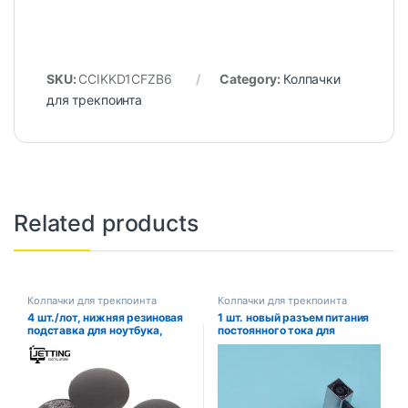
SKU:
CCIKKD1CFZB6
Category:
Колпачки
для трекпоинта
Related products
Колпачки для трекпоинта
Колпачки для трекпоинта
4 шт./лот, нижняя резиновая
1 шт. новый разъем питания
подставка для ноутбука,
постоянного тока для
подставка для ноутбука,
ноутбука DELL 7472 7572
сменная подставка для
5583 5584 5501 5505 5502
MacBook Pro A1278 A1286
5504 5409 5568 5584 5493
A1297 13/15/17 дюймов
5593 3505 3462 5347,
разъем постоянного тока