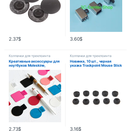
2.37
$
3.60
$
Колпачки для трекпоинта
Колпачки для трекпоинта
Креативные аксессуары для
Новинка, 10 шт., черная
ноутбуков Moleskine,
указка Trackpoint Mouse Stick
самоклеящиеся кожаные
точечный колпак для
ремни с зажимами для ручек,
клавиатуры ноутбука DELL
этот резиновый держатель
для ручек, кольцо для ручек,
петли для ручек
2.73
$
3.16
$