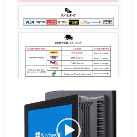
Video
Player