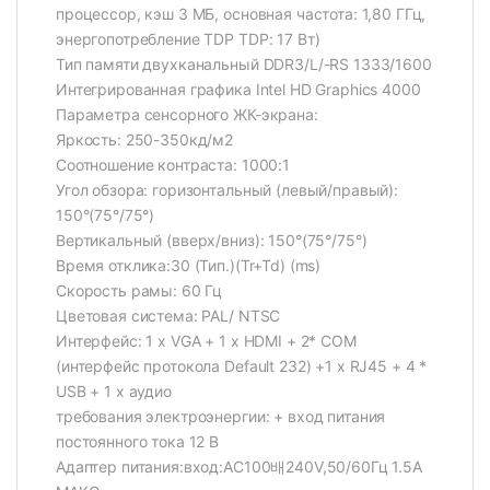
процессор, кэш 3 МБ, основная частота: 1,80 ГГц,
энергопотребление TDP TDP: 17 Вт)
Тип памяти двухканальный DDR3/L/-RS 1333/1600
Интегрированная графика Intel HD Graphics 4000
Параметра сенсорного ЖК-экрана:
Яркость: 250-350кд/м2
Соотношение контраста: 1000:1
Угол обзора: горизонтальный (левый/правый):
150°(75°/75°)
Вертикальный (вверх/вниз): 150°(75°/75°)
Время отклика:30 (Тип.)(Tr+Td) (ms)
Скорость рамы: 60 Гц
Цветовая система: PAL/ NTSC
Интерфейс: 1 x VGA + 1 x HDMI + 2* COM
(интерфейс протокола Default 232) +1 x RJ45 + 4 *
USB + 1 x аудио
требования электроэнергии: + вход питания
постоянного тока 12 В
Адаптер питания:вход:AC100배240V,50/60Гц 1.5А