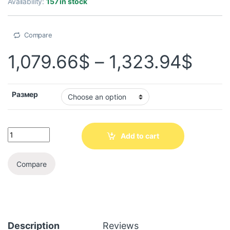
Availability:
157 in stock
Compare
1,079.66
$
–
1,323.94
$
Размер
Add to cart
Compare
Description
Reviews