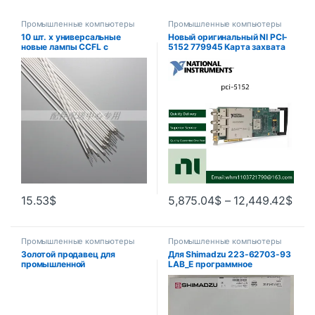
Промышленные компьютеры
Промышленные компьютеры
10 шт. x универсальные
Новый оригинальный NI PCI-
новые лампы CCFL с
5152 779945 Карта захвата
подсветкой шириной 22
осциллографа -01 в наличии
дюйма, 483 мм * 2,4 мм для
ЖК-монитора, бесплатная
доставка
15.53
$
5,875.04
$
–
12,449.42
$
Промышленные компьютеры
Промышленные компьютеры
Золотой продавец для
Для Shimadzu 223-62703-93
промышленной
LAB_E программное
автоматизации, низкая цена,
обеспечение с одним GC
хорошая электроника,
(лабораторное решение),
печатная плата MVME162-
версия электронного ключа,
222-BG6-4461
1 шт.