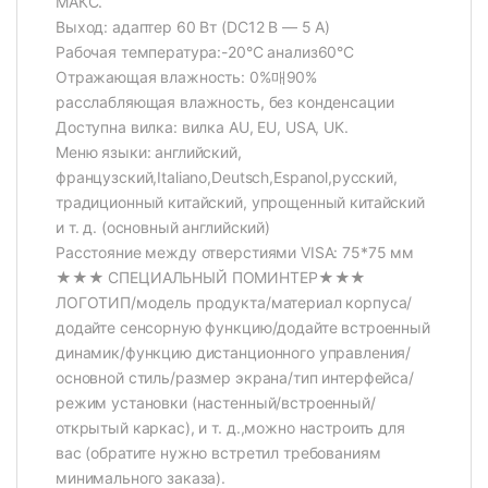
МАКС.
Выход: адаптер 60 Вт (DC12 В — 5 А)
Рабочая температура:-20°C анализ60°C
Отражающая влажность: 0%매90%
расслабляющая влажность, без конденсации
Доступна вилка: вилка AU, EU, USA, UK.
Меню языки: английский,
французский,Italiano,Deutsch,Espanol,русский,
традиционный китайский, упрощенный китайский
и т. д. (основный английский)
Расстояние между отверстиями VISA: 75*75 мм
★★★ СПЕЦИАЛЬНЫЙ ПОМИНТЕР★★★
ЛОГОТИП/модель продукта/материал корпуса/
додайте сенсорную функцию/додайте встроенный
динамик/функцию дистанционного управления/
основной стиль/размер экрана/тип интерфейса/
режим установки (настенный/встроенный/
открытый каркас), и т. д.,можно настроить для
вас (обратите нужно встретил требованиям
минимального заказа).