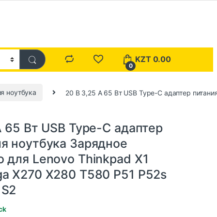
KZT
0.00
0
я ноутбука
20 В 3,25 А 65 Вт USB Type-C адаптер питан
а
А 65 Вт USB Type-C адаптер
ля ноутбука Зарядное
 для Lenovo Thinkpad X1
ga X270 X280 T580 P51 P52s
 S2
ck