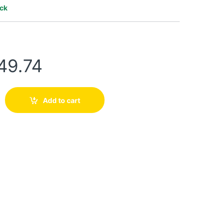
ock
49.74
Add to cart