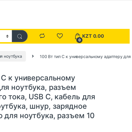
KZT
0.00
0
я ноутбука
100 Вт тип C к универсальному адаптеру для 
а
п C к универсальному
для ноутбука, разъем
о тока, USB C, кабель для
утбука, шнур, зарядное
 для ноутбука, разъем 10