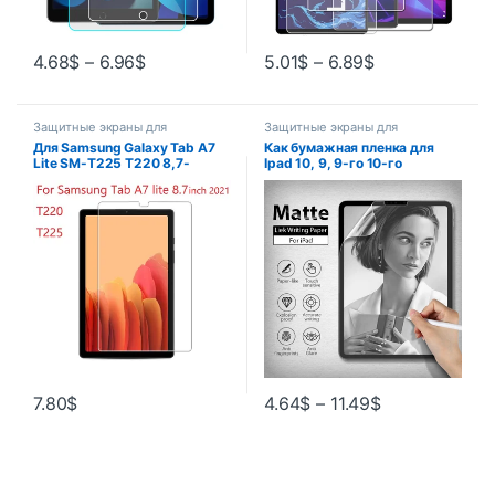
4.68
$
–
6.96
$
5.01
$
–
6.89
$
Защитные экраны для
Защитные экраны для
планшетов
планшетов
Для Samsung Galaxy Tab A7
Как бумажная пленка для
Lite SM-T225 T220 8,7-
Ipad 10, 9, 9-го 10-го
дюймовая защитная пленка
поколения Pro 13 11 12,9 Air 5
для экрана, защита от
4 3 2 M4 M2 Mini 6 10,2 10,9
царапин, твердость 9H,
2024 Матовая защитная
закаленное стекло для
пленка для экрана
планшета 2021
7.80
$
4.64
$
–
11.49
$