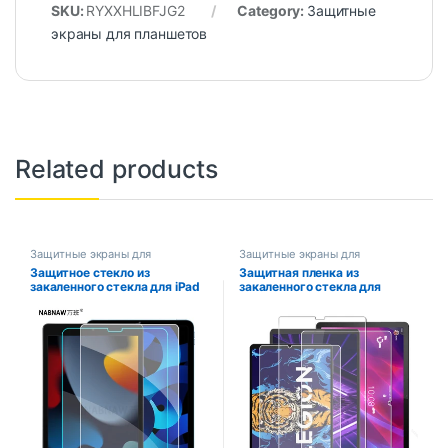
SKU:
RYXXHLIBFJG2
Category:
Защитные
экраны для планшетов
Related products
Защитные экраны для
Защитные экраны для
планшетов
планшетов
Защитное стекло из
Защитная пленка из
закаленного стекла для iPad
закаленного стекла для
10.2 9.7 10. 5 10,9 Pro 11
Lenovo Tab P11 Plus P11 Pro
Новый iPad 10 9 8 7 6 5 Air 4 3
Gen 2 M10 FHD Plus 2-го 3-го
2 Mini iPad 2020 2021 2022
поколения M9 M8 M7 Legion
Y700 YOGA Tab 11