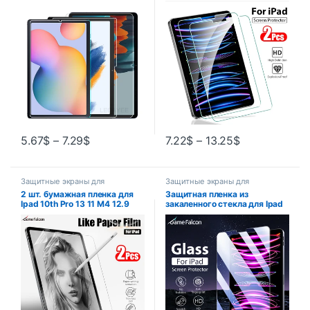
S6 lite S5E Tab A8 A7 A 8.0
для экрана для 10 9 9th 10th
8.7 10.1 10.4 10.5 11 2021
Generacion Mini 7 6 10,2
2022 2023
5.67
$
–
7.29
$
7.22
$
–
13.25
$
Защитные экраны для
Защитные экраны для
планшетов
планшетов
2 шт. бумажная пленка для
Защитная пленка из
Ipad 10th Pro 13 11 M4 12.9
закаленного стекла для Ipad
2024 Защитная пленка для
Pro 13 12,9 11 6th M4 M2 2024
экрана для Ipad Air 5 4 3 2 1
Air 5 4 3 2 1 9 9th 10 10th Gen
Mini 6 7th 8th 9th Generation
Mini 6 10,9 10,2 9,7 Film