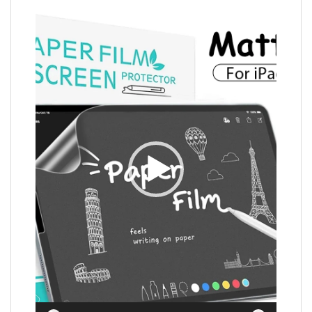
Video
Player