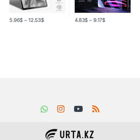
5.96
$
–
12.53
$
4.83
$
–
9.17
$