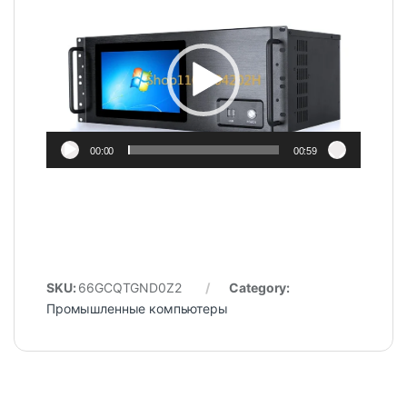
Video
Player
00:00
00:59
SKU:
66GCQTGND0Z2
Category:
Промышленные компьютеры