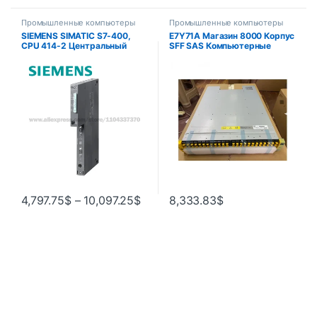
Промышленные компьютеры
Промышленные компьютеры
SIEMENS SIMATIC S7-400,
E7Y71A Магазин 8000 Корпус
CPU 414-2 Центральный
SFF SAS Компьютерные
блок обработки 6ES7414-
аксессуары Основный
2XL07-0AB0 6ES7414-
компонент
3EM07-0AB0
4,797.75
$
–
10,097.25
$
8,333.83
$