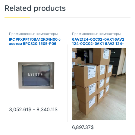
Related products
Промышленные компьютеры
Промышленные компьютеры
IPC PFXPP170BA12K04N00 с
6AV2124-0QC02-0AX1 6AV2
хостом 5PC820:1505-P06
124-0QC02-0AX1 6AV2 124-
5PC820.1505-00
0QC02-0AX0 СЕНСОРНЫЙ
ЭКРАН HMI 15 ДЮЙМОВ
3,052.61
$
–
8,340.11
$
6,897.37
$