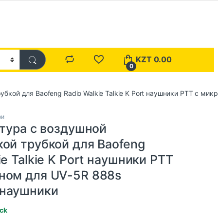
KZT
0.00
0
рубкой для Baofeng Radio Walkie Talkie K Port наушники PTT с м
зи
итура с воздушной
кой трубкой для Baofeng
ie Talkie K Port наушники PTT
ном для UV-5R 888s
 наушники
ock