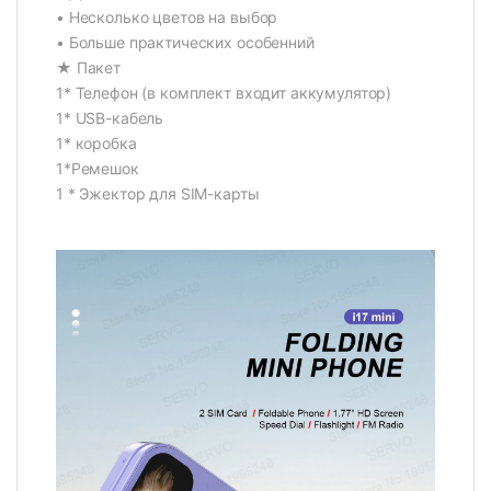
• Несколько цветов на выбор
• Больше практических особенний
★ Пакет
1* Телефон (в комплект входит аккумулятор)
1* USB-кабель
1* коробка
1*Ремешок
1 * Эжектор для SIM-карты