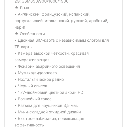
2G: GSM850/900/1800/1900
★ Язык
• Английский, французский, испанский,
португальский, итальянский, русский, арабский,
иврит
★ Особенности
• Двойная SIM-карта с независимым слотом для
TF-карты
• Камера высокой четкости, красивая
замораживающая
• Фонарик аварийного освещения
• Музыка/видеоплеер
• Ностальгическое радио
• Черный список
• 1,77-дюймовый цветной экран HD
• Волшебный голос
• Разъем для наушников 3,5 мм.
• Мини-складной откидной дизайн
• Быстрое набирание, повышающая
эффективность