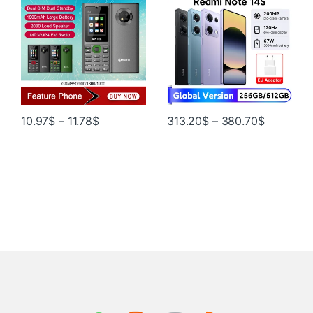
Вт, Hyper Charge, 5000 мАч
10.97
$
–
11.78
$
313.20
$
–
380.70
$