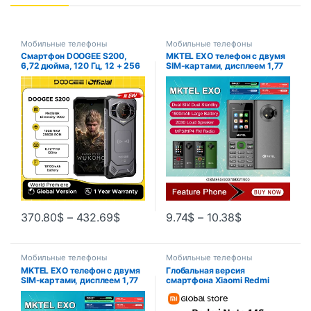
Мобильные телефоны
Мобильные телефоны
Смартфон DOOGEE S200,
MKTEL EXO телефон с двумя
6,72 дюйма, 120 Гц, 12 + 256
SIM-картами, дисплеем 1,77
ГБ, 10100 МП, мАч NFC
дюйма
370.80
$
–
432.69
$
9.74
$
–
10.38
$
Мобильные телефоны
Мобильные телефоны
MKTEL EXO телефон с двумя
Глобальная версия
SIM-картами, дисплеем 1,77
смартфона Xiaomi Redmi
дюйма
Note 14S MTK Helio G99,
камера 200 МП, 120 Гц, 6,67
дюйма, AMOLED-дисплей, 67