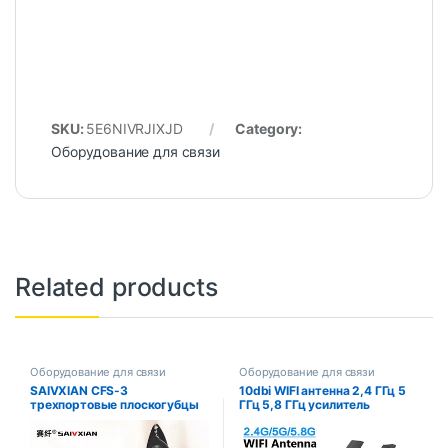
SKU:
5E6NIVRJIXJD
Category:
Оборудование для связи
Related products
Оборудование для связи
Оборудование для связи
SAIVXIAN CFS-3
10dbi WIFI антенна 2,4 ГГц 5
трехпортовые плоскогубцы
ГГц 5,8 ГГц усилитель
для зачистки оптического
сигнала антенна RP SMA
волокна, инструменты для
мужская универсальная
зачистки проводов FTTH,
антенна Wi-Fi для усилителя