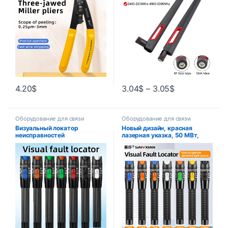
плоскогубцы для зачистки
WLAN маршрутизатора
оптического волокна,
инструмент
4.20
$
3.04
$
–
3.05
$
Оборудование для связи
Оборудование для связи
Визуальный локатор
Новый дизайн, красная
неисправностей
лазерная указка, 50 МВт,
1/10/20/30/50/60/80 МВт
VFL, визуальный локатор
Тестовая ручка для
неисправностей, тестер
оптоволоконного кабеля
оптоволоконного кабеля,
FTTH Тестер оптического
диапазон 50 МВт, оптический
волокна SC/FC/ST
FC/SC/ST
Интерфейс 2,5 мм VFL