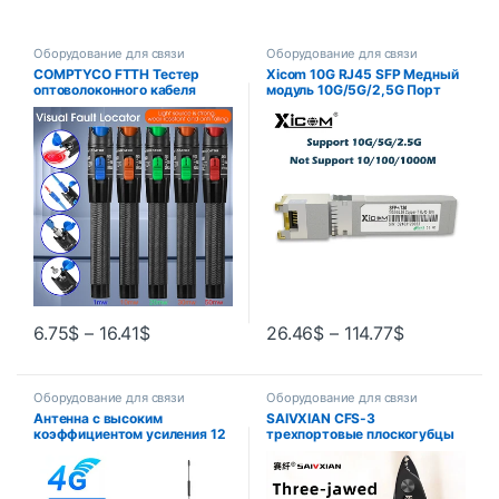
Оборудование для связи
Оборудование для связи
COMPTYCO FTTH Тестер
Xicom 10G RJ45 SFP Медный
оптоволоконного кабеля
модуль 10G/5G/2,5G Порт
Ручка 1/10/20/30/50 МВт
RJ45 Приемопередатчик
Визуальный локатор
10GBase-T RJ45 Совместим с
неисправностей SC/FC/ST
Ethernet-коммутатором
Интерфейс 2,5 мм VFL
Cisco/Mikrotik
Диапазон 5-50 км
6.75
$
–
16.41
$
26.46
$
–
114.77
$
Оборудование для связи
Оборудование для связи
Антенна с высоким
SAIVXIAN CFS-3
коэффициентом усиления 12
трехпортовые плоскогубцы
дБи 2G 3G 4G TS9 CRC9 SMA,
для зачистки оптического
штекерный разъем 700-2700
волокна, инструменты для
МГц, GSM внешний
зачистки проводов FTTH,
маршрутизатор, магнитная
плоскогубцы для зачистки