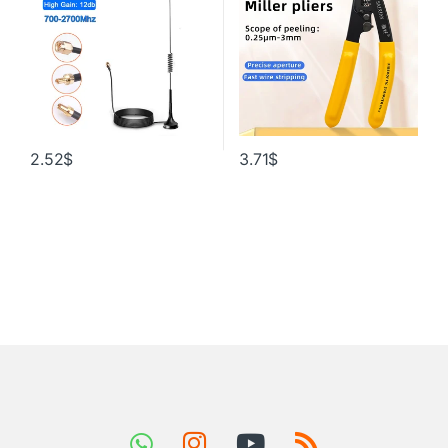
антенна LTE, усилитель
оптического волокна,
сигнала
инструмент
2.52
$
3.71
$