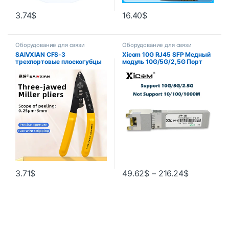
3.74
$
16.40
$
Оборудование для связи
Оборудование для связи
SAIVXIAN CFS-3
Xicom 10G RJ45 SFP Медный
трехпортовые плоскогубцы
модуль 10G/5G/2,5G Порт
для зачистки оптического
RJ45 Приемопередатчик
волокна, инструменты для
10GBase-T RJ45 Совместим с
зачистки проводов FTTH,
Ethernet-коммутатором
плоскогубцы для зачистки
Cisco/Mikrotik
оптического волокна,
инструмент
3.71
$
49.62
$
–
216.24
$