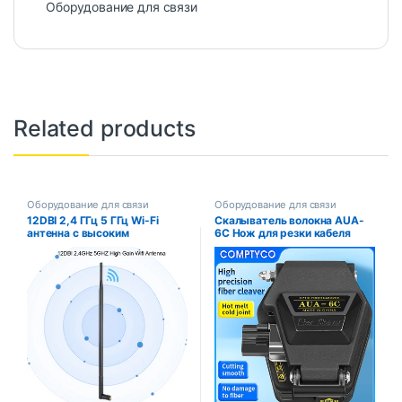
Оборудование для связи
Related products
Оборудование для связи
Оборудование для связи
12DBI 2,4 ГГц 5 ГГц Wi-Fi
Скалыватель волокна AUA-
антенна с высоким
6C Нож для резки кабеля
коэффициентом усиления
FTTT Нож для оптоволокна
RPSMA двухдиапазонная
Инструменты для резки
беспроводная Wi-Fi антенна
Высокоточный скалыватель
16-точечное лезвие