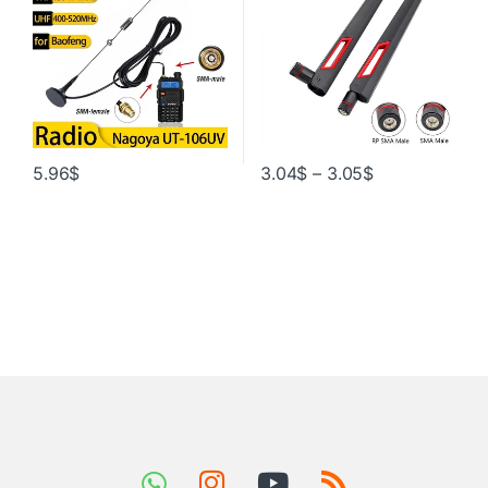
5R/9R/10R/82 Walkie Talkie
5.96
$
3.04
$
–
3.05
$