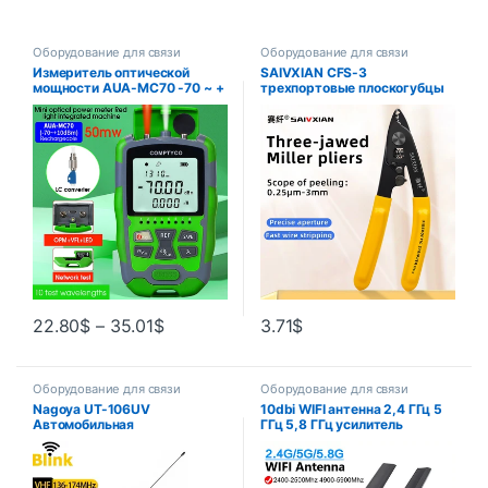
Оборудование для связи
Оборудование для связи
Измеритель оптической
SAIVXIAN CFS-3
мощности AUA-MC70 -70 ~ +
трехпортовые плоскогубцы
10 дБм 4 в 1
для зачистки оптического
Многофункциональный
волокна, инструменты для
тестер оптоволоконного
зачистки проводов FTTH,
сетевого кабеля OPM VFL 1-
плоскогубцы для зачистки
50 МВт (опция)
оптического волокна,
инструмент
22.80
$
–
35.01
$
3.71
$
Оборудование для связи
Оборудование для связи
Nagoya UT-106UV
10dbi WIFI антенна 2,4 ГГц 5
Автомобильная
ГГц 5,8 ГГц усилитель
радиолюбительская
сигнала антенна RP SMA
магнитная антенна VHF/UHF
мужская универсальная
двухдиапазонная SMA-мама
антенна Wi-Fi для усилителя
для Baofeng BF-888S UV-
WLAN маршрутизатора