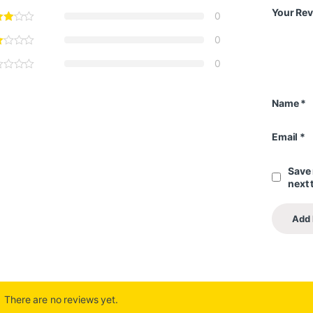
Your Re
0
0
0
Name
*
Email
*
Save 
next 
There are no reviews yet.