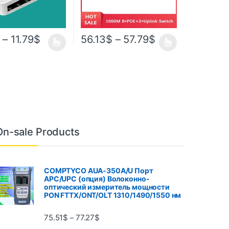
–
11.79
$
56.13
$
–
57.79
$
On-sale Products
COMPTYCO AUA-350A/U Порт
APC/UPC (опция) Волоконно-
оптический измеритель мощности
PON FTTX/ONT/OLT 1310/1490/1550 нм
75.51
$
77.27
$
–