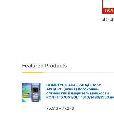
40.4
Featured Products
COMPTYCO AUA-350A/U Порт
APC/UPC (опция) Волоконно-
оптический измеритель мощности
PON FTTX/ONT/OLT 1310/1490/1550 н
75.51
$
77.27
$
–