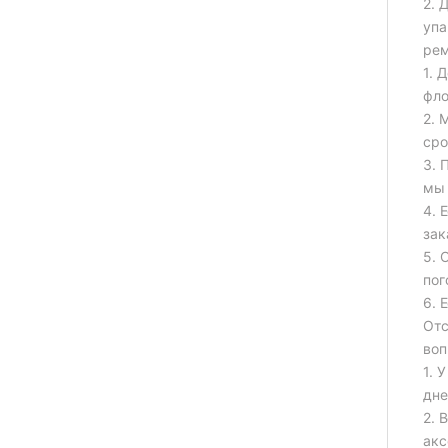
2. 
упа
рем
1. 
фло
2. 
сро
3. 
мы 
4. 
зак
5. 
пог
6. 
Отс
воп
1. 
дне
2. 
акс