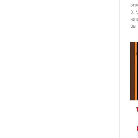
отв
3. 
из 
Вы 