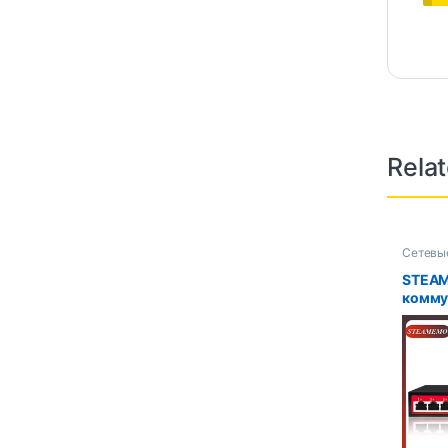
Rela
Сетевы
STEAM
комму
52 В 9
источ
Ether
Сеть д
беспр
досту