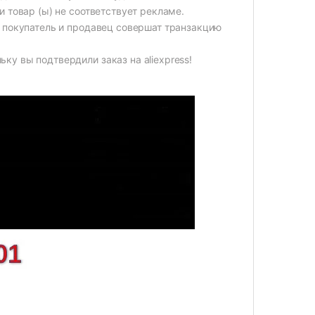
 товар (ы) не соответствует рекламе.
 покупатель и продавец совершат транзакцию
у вы подтвердили заказ на aliexpress!