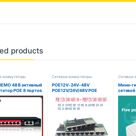
ted products
е коммутаторы
Сетевые коммутаторы
Сетевые 
EMO 48 В активный
POE12V-24V-48V
Мини-г
татор POE 8 портов
POE12V/24V/48V POE
сетевой
0 Вт внешний
OUT12V/24V/48V
10/100/
ник питания
коммутатор PoE 100
портовы
net-коммутатор
Мбит/с POE бедный; 100
коммута
ля IP-камеры и
Мбит/с UP Link бедный;
сплитте
оводной точки
коммутатор с питанием
концент
па
poe NVR