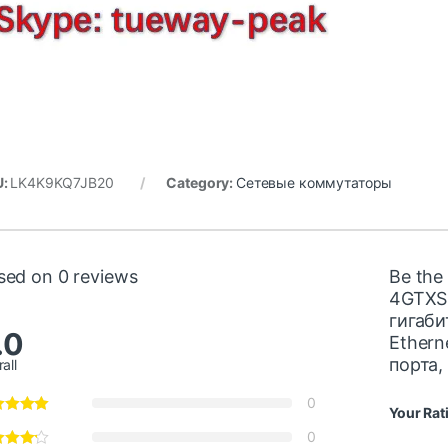
U:
LK4K9KQ7JB20
Category:
Сетевые коммутаторы
sed on 0 reviews
Be the
4GTXS
гигаб
.0
Ethern
порта,
all
0
Your Rat
0