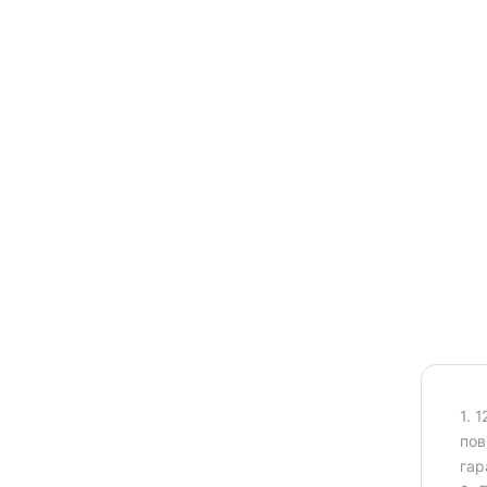
1. 
пов
гар