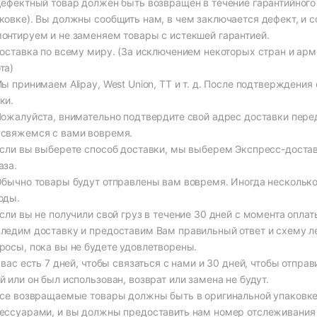
Дефектный товар должен быть возвращен в течение гарантийного 
ковке). Вы должны сообщить нам, в чем заключается дефект, и 
онтируем и не заменяем товары с истекшей гарантией.
Доставка по всему миру. (За исключением некоторых стран и ар
та)
Мы принимаем Alipay, West Union, TT и т. д. После подтверждени
ки.
Пожалуйста, внимательно подтвердите свой адрес доставки перед
свяжемся с вами вовремя.
Если вы выберете способ доставки, мы выберем Экспресс-достав
аза.
Обычно товары будут отправлены вам вовремя. Иногда нескольк
оды.
Если вы не получили свой груз в течение 30 дней с момента опла
ледим доставку и предоставим Вам правильный ответ и схему л
росы, пока вы не будете удовлетворены.
У вас есть 7 дней, чтобы связаться с нами и 30 дней, чтобы отправ
й или он был использован, возврат или замена не будут.
Все возвращаемые товары должны быть в оригинальной упаковк
ессуарами, и вы должны предоставить нам номер отслеживания 