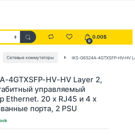
0.00
$
0
Сетевые коммутаторы
IKS-G6524A-4GTXSFP-HV-HV Lay
A-4GTXSFP-HV-HV Layer 2,
габитный управляемый
 Ethernet. 20 x RJ45 и 4 x
ванные порта, 2 PSU
tock