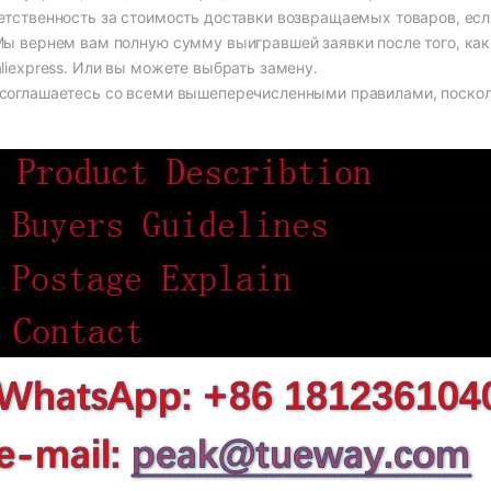
етственность за стоимость доставки возвращаемых товаров, если
Мы вернем вам полную сумму выигравшей заявки после того, как
aliexpress. Или вы можете выбрать замену.
соглашаетесь со всеми вышеперечисленными правилами, поскольк