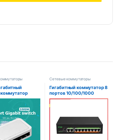
коммутаторы
Сетевые коммутаторы
игабитный
Гигабитный коммутатор 8
 коммутатор
портов 10/100/1000
1000 Мбит/с, 5-
Мбит/с POE коммутатор 2
й Ethernet-
порта 1000 Мбит/с Uplink
тор, интернет-
Ethernet коммутатор 52 в
р, настольный
120 Вт Bulit-in источник
ратор RJ45
питания с VLAN