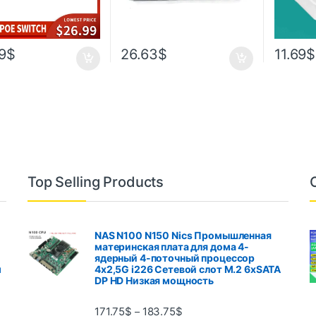
9
$
26.63
$
11.69
$
Top Selling Products
NAS N100 N150 Nics Промышленная
материнская плата для дома 4-
ядерный 4-поточный процессор
м
4x2,5G i226 Сетевой слот M.2 6xSATA
DP HD Низкая мощность
171.75
$
183.75
$
–