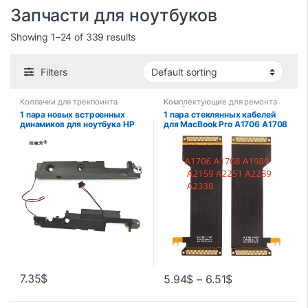
Запчасти для ноутбуков
Showing 1–24 of 339 results
Filters
Колпачки для трекпоинта
Комплектующие для ремонта
ноутбуков
1 пара новых встроенных
1 пара стеклянных кабелей
динамиков для ноутбука HP
для MacBook Pro A1706 A1708
Pavilion G6 G6-1000 G7-1000
A2289 A2159 A1707 A1990,
G7-1156NR g7-1113cl
гибкий кабель для ЖК-экрана
SBC3KR15T102ABD 17,3
821-00732/821-00691
дюйма
7.35
$
5.94
$
–
6.51
$