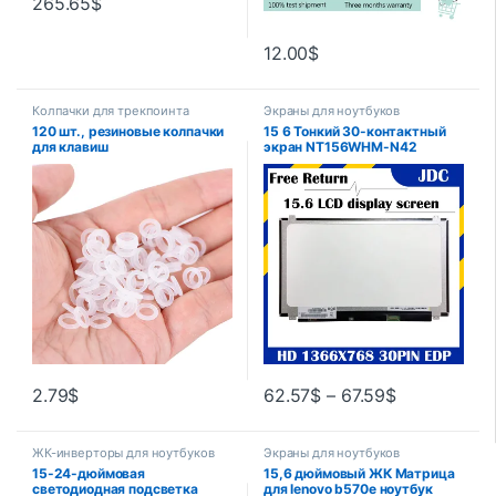
265.65
$
12.00
$
Колпачки для трекпоинта
Экраны для ноутбуков
120 шт., резиновые колпачки
15 6 Тонкий 30-контактный
для клавиш
экран NT156WHM-N42
NT156WHM-N32 N12
B156XTN07.1 B156XTN07.0
B156XTN04.5 B156XTN04.6
N156BGE-EA2 EB1 E42
2.79
$
62.57
$
–
67.59
$
ЖК-инверторы для ноутбуков
Экраны для ноутбуков
15-24-дюймовая
15,6 дюймовый ЖК Матрица
светодиодная подсветка
для lenovo b570e ноутбук