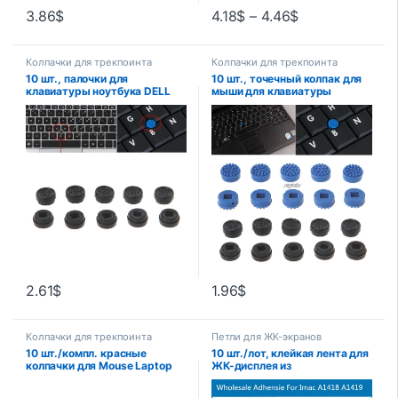
3.86
$
4.18
$
–
4.46
$
Колпачки для трекпоинта
Колпачки для трекпоинта
10 шт., палочки для
10 шт., точечный колпак для
клавиатуры ноутбука DELL
мыши для клавиатуры
ноутбука DELL, черный/синий
цвет, Z09, Прямая поставка
2.61
$
1.96
$
Колпачки для трекпоинта
Петли для ЖК-экранов
10 шт./компл. красные
10 шт./лот, клейкая лента для
колпачки для Mouse Laptop
ЖК-дисплея из
Cap-dome
оригинального материала для
iMac A1419 A1418, наклейка,