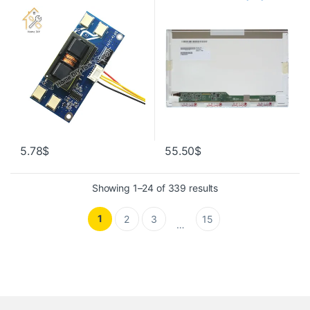
телевизора Универсальная
ЖК-экран дисплей 1366*768
плата драйвера постоянного
тока 4 CCFL Лампа
Подсветка Универсальный
ноутбук ЖК-инвертор
5.78
$
55.50
$
Showing 1–24 of 339 results
1
2
3
15
…