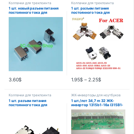
Колпачки для трекпоинта
Колпачки для трекпоинта
1 шт. новый разъем питания
1 шт. разъем питания
постоянного тока для
постоянного тока для
ноутбука DELL 7472 7572
ноутбука ACER A515-54
5583 5584 5501 5505 5502
A515-54G A515-55 A315-55G
5504 5409 5568 5584 5493
A315-55KG A315-23 A314-22
5593 3505 3462 5347,
N18Q13 N20Q1 EX21553
разъем постоянного тока
3.60
$
1.95
$
–
2.25
$
Колпачки для трекпоинта
ЖК-инверторы для ноутбуков
1 шт. разъем питания
1 шт./лот 34,7 m 32 ЖК-
постоянного тока для
инвертор 1315b1-16a I315B1-
ноутбука Lenovo Miix 310 320
16A-C001D хорошего
325 310-10ICR 100S-11IBY
качества
разъем постоянного тока для
ноутбука замена разъема
постоянного тока