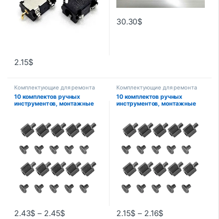
30.30
$
2.15
$
Комплектующие для ремонта
Комплектующие для ремонта
ноутбуков
ноутбуков
10 комплектов ручных
10 комплектов ручных
инструментов, монтажные
инструментов, монтажные
комплекты с отверстием,
комплекты, винт с
шестигранная гайка для
отверстием, шестигранная
планшетов, ноутбуков,
гайка для телефона,
материнских плат M.2 SSD
ноутбука, м.2 SSD
материнская плата твердый
винт-гвоздик
2.43
$
–
2.45
$
2.15
$
–
2.16
$