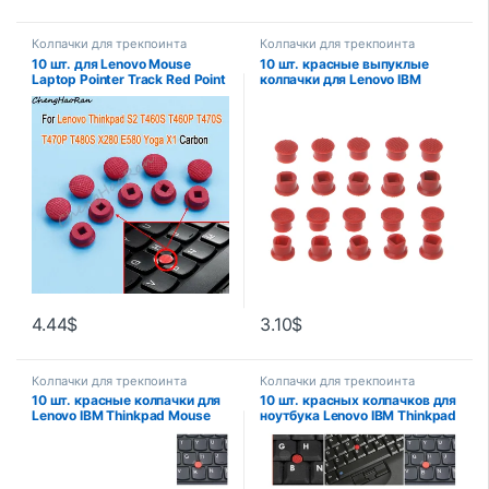
Колпачки для трекпоинта
Колпачки для трекпоинта
10 шт. для Lenovo Mouse
10 шт. красные выпуклые
Laptop Pointer Track Red Point
колпачки для Lenovo IBM
Cap для Thinkpad S2 T460S
Thinkpad Mouse Laptop
T460P T470S T470P T480S
Pointer TrackPoint Cap
X280 E580 Yoga X1 Carbon
4.44
$
3.10
$
Колпачки для трекпоинта
Колпачки для трекпоинта
10 шт. красные колпачки для
10 шт. красных колпачков для
Lenovo IBM Thinkpad Mouse
ноутбука Lenovo IBM Thinkpad
Laptop Pointer TrackPoint Cap
Mouse TrackPoint Cap 2 типа
2 типа Z08 Прямая поставка