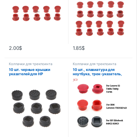
2.00
$
1.85
$
Колпачки для трекпоинта
Колпачки для трекпоинта
10 шт. черные крышки
10 шт., клавиатура для
указателей для HP
ноутбука, трек-указатель,
Клавиатура для ноутбука
мышь, кнопка, колпачок для
Trackpoint Little Dot Cap
DELL HP Elitebook IBM Lenovo
THINKPAD S2 Yoga X1