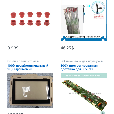
лента 21,5 дюйма, 27
дюймов, 2012-2017 лет
0.93
$
46.25
$
Экраны для ноутбуков
ЖК-инверторы для ноутбуков
100% новый оригинальный
100% протестированная
23,0-дюймовый
доставка для L32E10
универсальный внешний
TV3203-ZC02-02 A
стеклянный экран для
303203c3062, запасная
lenovoe B520 B520E B520R2
плата инвертора подсветки
B540 B545 B540P передняя
рамка стекло