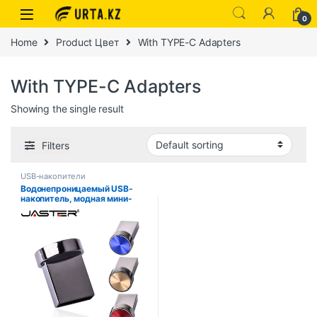
0
Home
Product Цвет
With TYPE-C Adapters
With TYPE-C Adapters
Showing the single result
Filters
USB-накопители
Водонепроницаемый USB-
накопитель, модная мини-
металлическая кнопка TYPE-
C, USB-флеш-накопитель,
мобильный диск для
хранения, 64 ГБ, ручка,
личная карта памяти