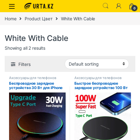
0
Home
Product Цвет
White With Cable
White With Cable
Showing all 2 results
Filters
Аксессуары для телефонов
Аксессуары для телефонов
Беспроводное зарядное
Быстрое беспроводное
устройство 30 Вт для iPhone
зарядное устройство 100 Вт
15 14 13 12 X Pro Max,
для iPhone 15 14 13 12 X Pro
индукционная быстрая
Max 8 Samsung Galaxy S23
зарядная подставка, док-
Xiaomi Беспроводная
станция для Samsung S23
зарядная станция Зарядные
S22 Xiaomi Huawei
устройства