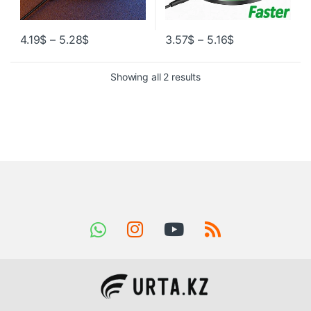
4.19
$
–
5.28
$
3.57
$
–
5.16
$
Showing all 2 results