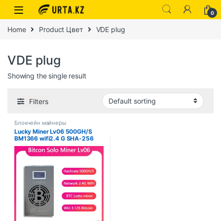
0
Home
Product Цвет
VDE plug
VDE plug
Showing the single result
Filters
Блокчейн майнеры
Lucky Miner Lv06 500GH/S
BM1366 wifi2.4 G SHA-256
solo miner Asic Chip
криптомайнер лотерейный
Майнер btc Майнер машина