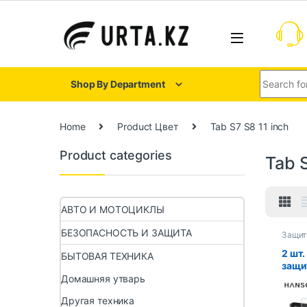
Shop By Department
Home
Product Цвет
Tab S7 S8 11 inch
Product categories
Tab S
АВТО И МОТОЦИКЛЫ
БЕЗОПАСНОСТЬ И ЗАЩИТА
Защит
планш
2 шт
БЫТОВАЯ ТЕХНИКА
защи
экра
Домашняя утварь
Galax
Другая техника
S6 Li