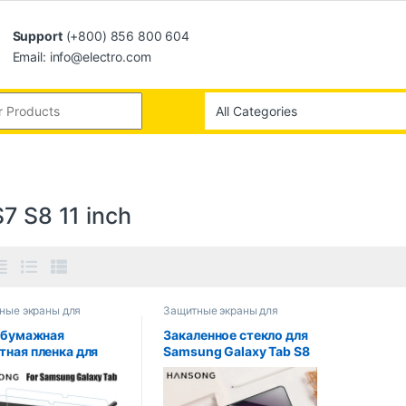
Support
(+800) 856 800 604
Email: info@electro.com
7 S8 11 inch
ные экраны для
Защитные экраны для
етов
планшетов
. бумажная
Закаленное стекло для
тная пленка для
Samsung Galaxy Tab S8
на для Samsung
S7 S6 lite S6 S5E S4 Tab
y Tab S9 S8 S7 S6
A8 A7 lite A7 A10.5 A10.1
te S5E S4 A8 A7 Lite
Защитная пленка для