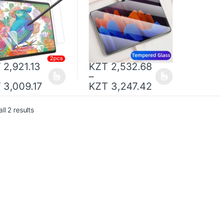
1 10.5 пленка для
экрана планшета
ты экрана
Samsung
T
2,921.13
KZT
2,532.68
–
T
3,009.17
KZT
3,247.42
ll 2 results