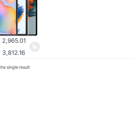
11 2021 2022 2023
T
2,965.01
T
3,812.16
he single result