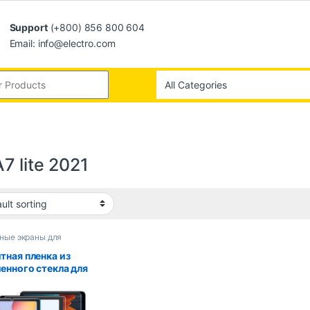
Support
(+800) 856 800 604
Email: info@electro.com
7 lite 2021
ные экраны для
етов
тная пленка из
ленного стекла для
ung Galaxy Tab S9
 S6 lite S5E Tab A8
8.0 8.7 10.1 10.4