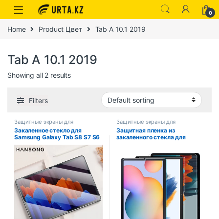
0
Home
Product Цвет
Tab A 10.1 2019
Tab A 10.1 2019
Showing all 2 results
Filters
Защитные экраны для
Защитные экраны для
планшетов
планшетов
Закаленное стекло для
Защитная пленка из
Samsung Galaxy Tab S8 S7 S6
закаленного стекла для
lite S6 S5E S4 Tab A8 A7 lite
Samsung Galaxy Tab S9 S8 S7
A7 A10.5 A10.1 Защитная
S6 lite S5E Tab A8 A7 A 8.0 8.7
пленка для экрана планшета
10.1 10.4 10.5 11 2021 2022
Samsung
2023