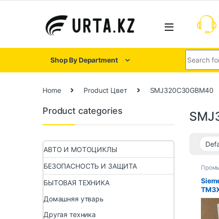
Shop By Department
Home
Product Цвет
SMJ320C30GBM40
Product categories
SMJ
АВТО И МОТОЦИКЛЫ
БЕЗОПАСНОСТЬ И ЗАЩИТА
Пром
компь
Siem
БЫТОВАЯ ТЕХНИКА
TM3X
SMJ
Домашняя утварь
98I6
Другая техника