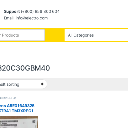
Support
(+800) 856 800 604
Email: info@electro.com
320C30GBM40
ышленные
ютеры
ens A5E01649325
TRA1 TM3XREC1
320C30GBM40 MS-
 919-98F6-007