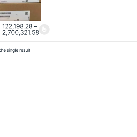
T
122,198.28
–
T
2,700,321.58
he single result