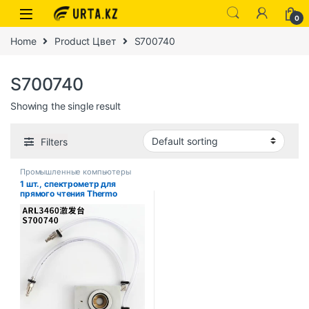
0
Home
Product Цвет
S700740
S700740
Showing the single result
Filters
Промышленные компьютеры
1 шт., спектрометр для
прямого чтения Thermo
S700740 Exciter ARL3460