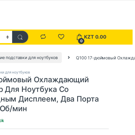
KZT
0.00
0
е подставки для ноутбуков
Q100 17-дюймовый Охлажда
и для ноутбуков
дюймовый Охлаждающий
р Для Ноутбука Со
ным Дисплеем, Два Порта
 Об/мин
ck