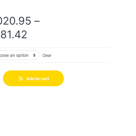
020.95
–
181.42
Clear
Add to cart