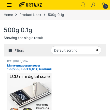
0
Home
Product Цвет
500g 0.1g
500g 0.1g
Showing the single result
Filters
ВСЕ ДЛЯ ДОМА
Мини-цифровые весы
100/200/500 г 0,01 г, высокая
точность, электрические
карманные весы с ЖК-
подсветкой для ювелирных
изделий, вес грамм для кухни