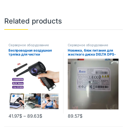
Related products
Серверное оборудование
Серверное оборудование
Беспроводная воздушная
Новинка, блок питания для
тряпка для чистки
жесткого диска DELTA DPS-
компьютера, заменяет
300AB-81B, быстрая
баллончики со сжатым
доставка PLC
распылением,
перезаряжаемая
очистительная вентилятор
для компьютерной камеры
41.97
$
–
89.63
$
89.57
$