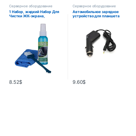
Серверное оборудование
Серверное оборудование
1 Набор, жидкий Набор Для
Автомобильное зарядное
Чистки ЖК-экрана,
устройство для планшета
телевизора, планшета,
Cube U30GT2 U9GT5 U9GT2
телефона
Ainol Hero Visture V97 HD,
блок питания, 12 В, 2 А, 2,5
мм/2,5*0,7 мм
8.52
$
9.60
$