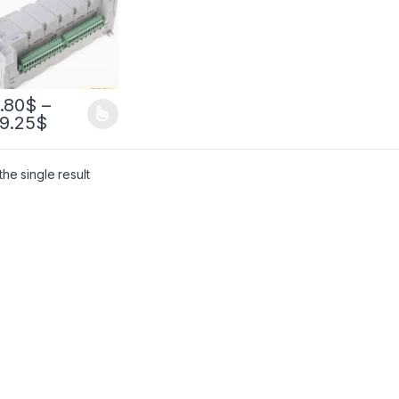
.80
$
–
19.25
$
he single result