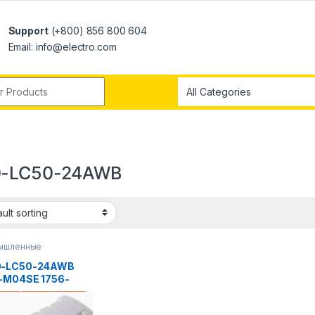
Support
(+800) 856 800 604
Email: info@electro.com
0-LC50-24AWB
ышленные
ьютеры
0-LC50-24AWB
-M04SE 1756-
O 2711P-RGB10P
-NT4 SLC 1747-