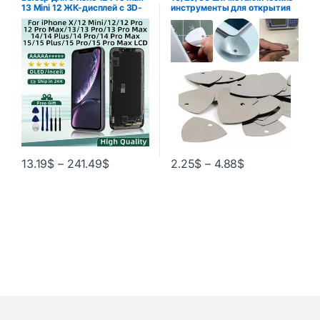
13 Mini 12 ЖК-дисплей с 3D-
инструменты для открытия
дигитайзером сенсорного
телефона, металлические
экрана для iPhone 14 plus 14
медиаторы для гитары,
Pro Max 15 Plus Дисплей X XR
открывалка для iPhone iPad,
планшетного ПК, набор
инструментов для разборки и
ремонта
13.19
$
–
241.49
$
2.25
$
–
4.88
$