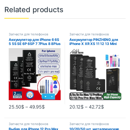
Related products
Запчасти для телефонов
Запчасти для телефонов
Аккумулятор для iPhone 6 6S
Аккумулятор PINZHENG для
5 5S SE 6P 6SP 7 7Plus 8 8Plus
iPhone X XR XS 11 12 13 Mini
X XR XS 11 SE2 4 4G 4S Pro
Max Pro Promax, настоящая
MAX Сменный аккумулятор +
сменная батарея большой
бесплатные инструменты
емкости, гарантия один год
25.50
$
–
49.95
$
20.12
$
–
42.72
$
Запчасти для телефонов
Запчасти для телефонов
Выбор для iPhone 12 Pro Max
10/20/50 шт. металлические