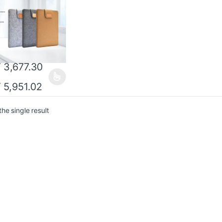
овый Чехол Для
шета, Унисекс
T
3,677.30
T
5,951.02
he single result