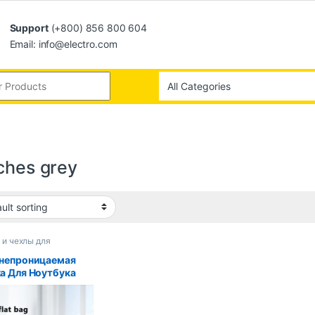
Support
(+800) 856 800 604
Email: info@electro.com
nches grey
 и чехлы для
уков
непроницаемая
а Для Ноутбука
ook iPad Pro11 С
ональю 11–16
ов, Тонкий