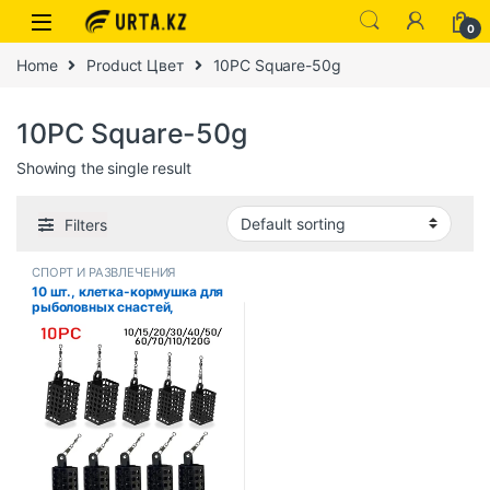
0
Home
Product Цвет
10PC Square-50g
10PC Square-50g
Showing the single result
Filters
СПОРТ И РАЗВЛЕЧЕНИЯ
10 шт., клетка-кормушка для
рыболовных снастей,
приманка из нержавеющей
стали, кормушки для
рыбалки, круглая квадратная
корзина-корзина, клетка для
рыбалки, клетка для
приманки