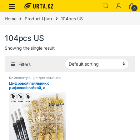
0
Home
Product Цвет
104pcs US
104pcs US
Showing the single result
Filters
Комплектующие для ремонта
ноутбуков
Цифровой паяльник с
рифленой гайкой, с
регулировкой температуры