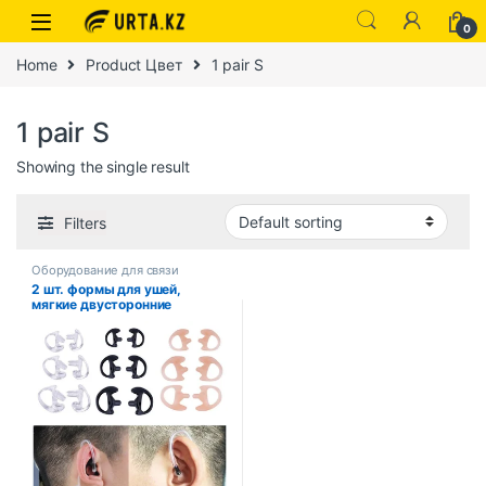
0
Home
Product Цвет
1 pair S
1 pair S
Showing the single result
Filters
Оборудование для связи
2 шт. формы для ушей,
мягкие двусторонние
радиовкладыши, сменная
вставка для наушников для
акустической катушки, аудио
комплекты, аксессуары для
наушников