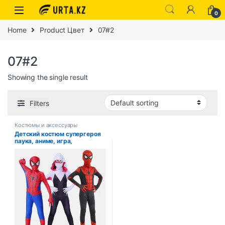
0
Home
Product Цвет
07#2
07#2
Showing the single result
Filters
Костюмы и аксессуары
Детский костюм супергероя
паука, аниме, игра,
мультяшная маска для
ролевых игр, костюм для
вечеринки на Хэллоуин,
игровой костюм, детский
подарок