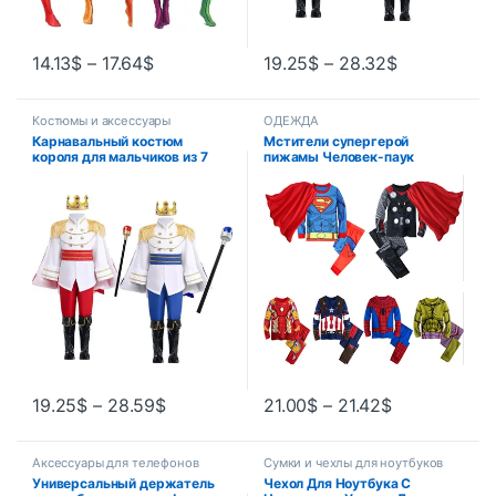
14.13
$
–
17.64
$
19.25
$
–
28.32
$
Костюмы и аксессуары
ОДЕЖДА
Карнавальный костюм
Мстители супергерой
короля для мальчиков из 7
пижамы Человек-паук
предметов, средневековый
Железный человек ночная
королевский принц, полный
рубашка костюм для
комплект одежды для
мальчиков с длинными
Хэллоуина, дня рождения,
рукавами Рождественский
нарядное платье
костюм пижамы Хэллоуин
косплей костюм
19.25
$
–
28.59
$
21.00
$
–
21.42
$
Аксессуары для телефонов
Сумки и чехлы для ноутбуков
Универсальный держатель
Чехол Для Ноутбука С