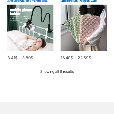
для мобильного телефона,
Цветочным Узором Для
гибкий ленивый держатель,
MacBook Air/Pro 11/13/14
регулируемый зажим для
Дюймов M1/M2,
мобильного телефона,
Совместимый С iPad Pro
домашняя кровать,
11/12,9, 2021 Г., Уни…
настольный кронштейн,
подставка для смартфона
3.41
$
–
3.80
$
16.40
$
–
22.59
$
Showing all 6 results