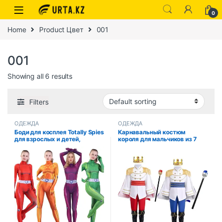
0
Home
Product Цвет
001
001
Showing all 6 results
Filters
ОДЕЖДА
ОДЕЖДА
Боди для косплея Totally Spies
Карнавальный костюм
для взрослых и детей,
короля для мальчиков из 7
комбинезоны аниме Clover
предметов, средневековый
Ewing, костюм Саманта
королевский принц, полный
Симпсона Александра на
комплект одежды для
Хэллоуин
Хэллоуина, дня рождения,
нарядное платье