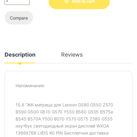
Add to cart
Compare
Description
Reviews
Напоминание:
15,6 ”ЖК-матрица для Lenovo G580 G550 Z570
B590 G500 G510 G570 Y550 B560 G505 B575e
B545 B570A Y500 B570 Y570 G575 Z580 G555
ноутбук светодиодный экран дисплей WXGA
1366X768 LVDS 40 PIN Бесплатная доставка