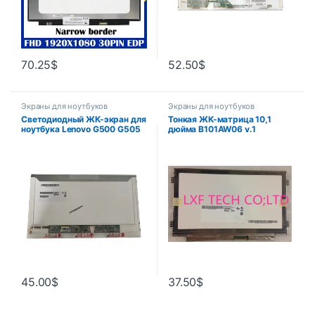
70.25
$
52.50
$
Экраны для ноутбуков
Экраны для ноутбуков
Светодиодный ЖК-экран для
Тонкая ЖК-матрица 10,1
ноутбука Lenovo G500 G505
дюйма B101AW06 v.1
G510 G550 G555 G560 G570
LTN101NT05 N101I6-l0d для
G575 G580 G585 B560 v580
ACER ASPIRE ONE D255 D260
E530 B570E B590
D257 D270
45.00
$
37.50
$