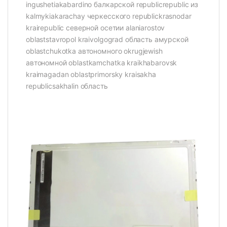
ingushetiakabardino балкарской republicrepublic из
kalmykiakarachay черкесского republickrasnodar
krairepublic северной осетии alaniarostov
oblaststavropol kraivolgograd область амурской
oblastchukotka автономного okrugjewish
автономной oblastkamchatka kraikhabarovsk
kraimagadan oblastprimorsky kraisakha
republicsakhalin область