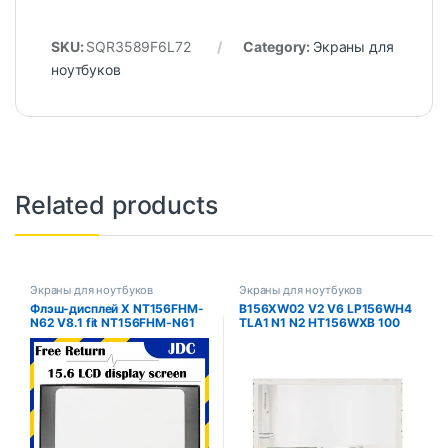
SKU:
SQR3589F6L72
Category:
Экраны для
ноутбуков
Related products
Экраны для ноутбуков
Экраны для ноутбуков
Флэш-дисплей X NT156FHM-
B156XW02 V2 V6 LP156WH4
N62 V8.1 fit NT156FHM-N61
TLA1 N1 N2 HT156WXB 100
B156HTN06.1 TV156FHM-NH1
BT156GW02 LP156WH2 TL A1
N156HGA-EA3 EDP
LTN156AT02 15,6-дюймовый
1920X1080
светодиодный экран
ноутбука ЖК-матрица