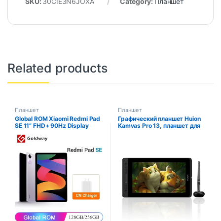
SKU:
30CIE3N6JOXA
Category:
Планшет
Related products
Планшет
Планшет
Global ROM Xiaomi Redmi Pad
Графический планшет Huion
SE 11” FHD+ 90Hz Display
Kamvas Pro 13, планшет для
Snapdragon 680 Octa Core
рисования, поддержка
Tablets 8000mAh Long
наклона, безбатарейный
Battery 18W Fast Charging
цифровой стилус, дисплей,
ламинированный, 13,3 дюйма
экран для Linux MacOS
Windows ChromeOS, 8192
уровня