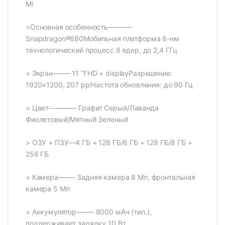
Mi
>Основная особенность———–
Snapdragon®680Мобильная платформа 6-нм
технологический процесс 8 ядер, до 2,4 ГГц
> Экран——– 11 “FHD + displayРазрешение:
1920×1200, 207 ppiЧастота обновления: до 90 Гц
> Цвет———— Графит Серый/Лаванда
Фиолетовый/Мятный Зеленый
> ОЗУ + ПЗУ—4 ГБ + 128 ГБ/6 ГБ + 128 ГБ/8 ГБ +
256 ГБ
> Камера——- Задняя камера 8 Мп, фронтальная
камера 5 Мп
> Аккумулятор——– 8000 мАч (тип.),
поддерживает зарядку 10 Вт