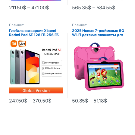
211.50
$
–
471.00
$
565.35
$
–
584.55
$
Планшет
Планшет
Глобальная версия Xiaomi
2025 Новые 7-дюймовые 5G
Redmi Pad SE 128 ГБ 256 ГБ
Wi-Fi детские планшеты для
Восьмиядерный процессор
учебы и образования,
Snapdragon 680 2,4 ГГц, 11 ”
четырехъядерный
дисплей FHD + 90 Гц, 8000
процессор, 4 ГБ ОЗУ, 64 ГБ
мАч, Mi Tablet SE
ПЗУ, Bluetooth, двойные
камеры, планшетный ПК,
Android 13
247.50
$
–
370.50
$
50.85
$
–
51.18
$