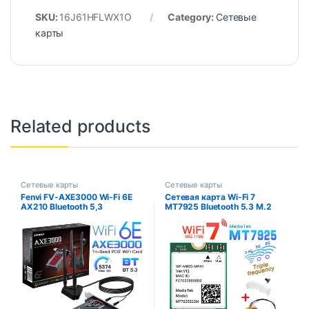
SKU:
16J61HFLWX1O
Category:
Сетевые
карты
Related products
Сетевые карты
Сетевые карты
Fenvi FV-AXE3000 Wi-Fi 6E
Сетевая карта Wi-Fi 7
AX210 Bluetooth 5,3
MT7925 Bluetooth 5.3 M.2
Беспроводной 5374 Мбит/с
NGFF Беспроводной адаптер
2,4G/5 ГГц/6G WiFi
5400 Мбит/с
802.11AX/AC PCIExpress
Трехдиапазонная карта 2,4G
Адаптер сетевой карты ПК
5G 6 ГГц Wi-Fi7 Lan Card для
Win 10/11