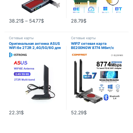
38.21
$
–
54.77
$
28.79
$
Сетевые карты
Сетевые карты
Оригинальная антенна ASUS
WIFI7 сетевая карта
WiFi 6e 2T2R 2,4G/5G/6G для
BE200NGW 8774 Мбит/с
ROG B660 H670 M13H Z690,
Bluetooth 5,4 PCIE wifi карта с
материнская плата с
2 * 5dBi антенной WPA 4
поддержкой сетевой карты
шифрование Поддержка
GIGABYTE MSI ASRock
Linux / Win10/11
22.31
$
52.29
$