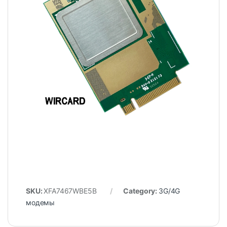
SKU:
XFA7467WBE5B
Category:
3G/4G
модемы