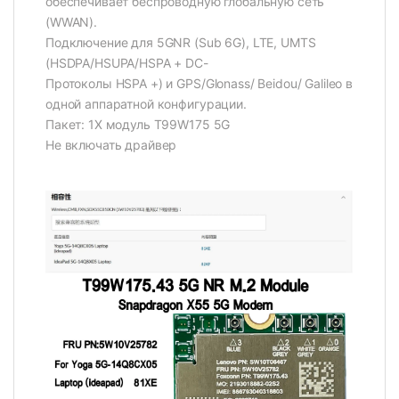
обеспечивает беспроводную глобальную сеть
(WWAN).
Подключение для 5GNR (Sub 6G), LTE, UMTS
(HSDPA/HSUPA/HSPA + DC-
Протоколы HSPA +) и GPS/Glonass/ Beidou/ Galileo в
одной аппаратной конфигурации.
Пакет: 1X модуль T99W175 5G
Не включать драйвер