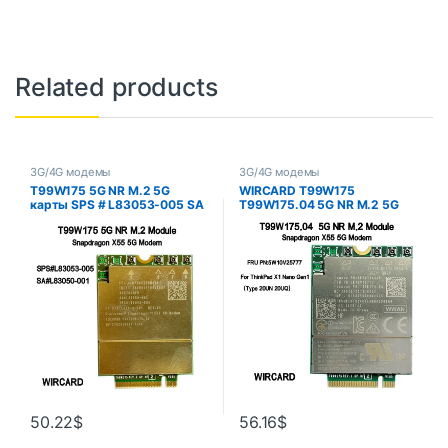
Related products
3G/4G модемы
3G/4G модемы
T99W175 5G NR M.2 5G
WIRCARD T99W175
карты SPS # L83053-005 SA
T99W175.04 5G NR M.2 5G
# L83050-001 X55 5G модем
карта FRU 5W10V25777 X55
для hp спектр X360 13T-
5G модем для ноутбука
AW200 трансформер ПК
ThinkPad X1 Nano Gen1
50.22
$
56.16
$