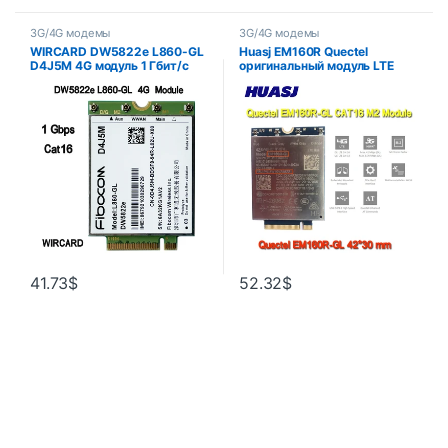
3G/4G модемы
3G/4G модемы
WIRCARD DW5822e L860-GL
Huasj EM160R Quectel
D4J5M 4G модуль 1 Гбит/с
оригинальный модуль LTE
Cat16 4G карта M.2 для
EM160R-GL Cat16 M.2 для
ноутбука dell Inspiron 7490
Lenovo ThinkPad T14 P14S
P15 P15g P15S P17
41.73
$
52.32
$