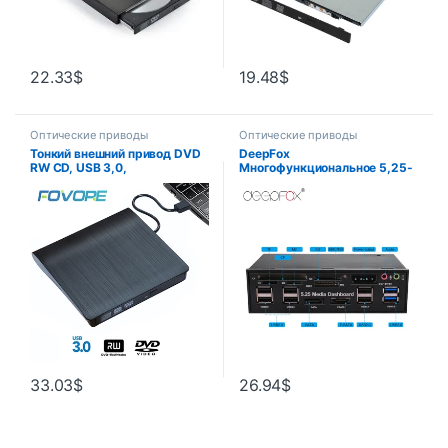
22.33
$
19.48
$
Оптические приводы
Оптические приводы
Тонкий внешний привод DVD
DeepFox
RW CD, USB 3,0,
Многофункциональное 5,25-
записывающее устройство,
дюймовое устройство чтения
считыватель, оптические
карт приборной панели USB
приводы для ноутбуков, ПК,
2.0 USB 3.0 20-контактная
записывающее устройство
передняя панель e-SATA
dvd, портативный
SATA для отсека оптических
приводов
33.03
$
26.94
$