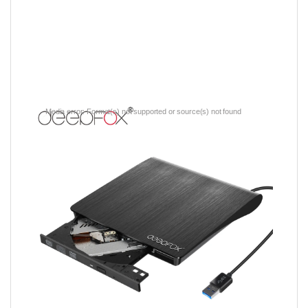
Video
Media error: Format(s) not supported or source(s) not found
Player
Download File: https://video.aliexpress-
media.com/play/u/ae_sg_item/17180500108/p/1/e/6/t/10301/50092968677.mp
4?_=2