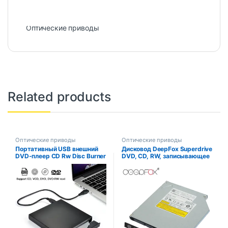
SKU:
CBAEKZMPOJ34
Category:
Оптические приводы
Related products
Оптические приводы
Оптические приводы
Портативный USB внешний
Дисковод DeepFox Superdrive
DVD-плеер CD Rw Disc Burner
DVD, CD, RW, записывающее
Combo Drive Reader для
устройство, Внутренний
Windows 98/8/10 ноутбуков
оптический привод SATA 9,5
PC CD-рекордер для
мм, привод для ноутбуков,
ноутбуков и настольных ПК
записывающее устройство