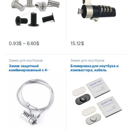
0.93
$
–
6.60
$
15.12
$
Замки для ноутбуков
Замки для ноутбуков
Замок защитный
Блокировка для ноутбука и
комбинированный с 4-
компьютера, кабель
значным паролем для
безопасности с цепочкой для
ноутбука, ПК
ключей, ноутбука, ПК,
ноутбука, Антивор,
блокировка планшета,
отверстие E8BE