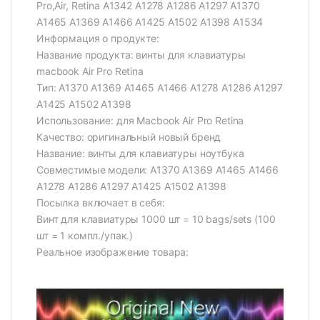
Pro,Air, Retina A1342 A1278 A1286 A1297 A1370
A1465 A1369 A1466 A1425 A1502 A1398 A1534
Информация о продукте:
Название продукта: винты для клавиатуры
macbook Air Pro Retina
Тип: A1370 A1369 A1465 A1466 A1278 A1286 A1297
A1425 A1502 A1398
Использование: для Macbook Air Pro Retina
Качество: оригинальный новый бренд
Название: винты для клавиатуры ноутбука
Совместимые модели: A1370 A1369 A1465 A1466
A1278 A1286 A1297 A1425 A1502 A1398
Посылка включает в себя:
Винт для клавиатуры 1000 шт = 10 bags/sets (100
шт = 1 компл./упак.)
Реальное изображение товара: