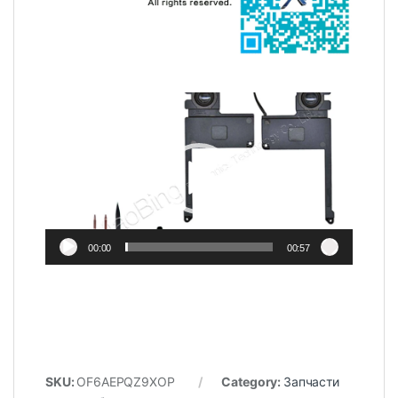
Video
Player
00:00
00:57
SKU:
OF6AEPQZ9XOP
Category:
Запчасти