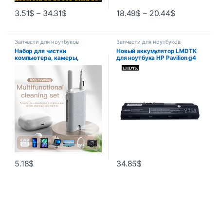
3.51
$
–
34.31
$
18.49
$
–
20.44
$
Запчасти для ноутбуков
Запчасти для ноутбуков
Набор для чистки
Новый аккумулятор LMDTK
компьютера, камеры,
для ноутбука HP Pavilion g4
телефона, планшета,
g6 g7 CQ32 CQ42 CQ62 CQ72
ноутбука, 5 в 1
DM4 HSTNN-CBOX Q60C
CB0W MU06 MU09 G32 G42
G62
5.18
$
34.85
$