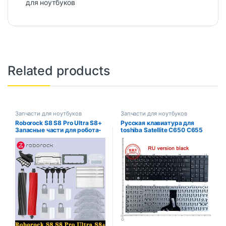
для ноутбуков
Related products
Запчасти для ноутбуков
Запчасти для ноутбуков
Roborock S8 S8 Pro Ultra S8+
Русская клавиатура для
Запасные части для робота-
toshiba Satellite C650 C655
пылесоса Основные боковые
C655D C660 C670 L675 L750
щетки Салфетки для швабры
L755 L670 L650 L655 L670
HEPA-фильтры Мешки для
L770 L775 L775D
пыли Аксессуары