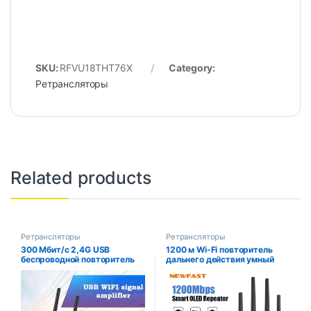
SKU:
RFVU18THT76X
Category:
Ретрансляторы
Related products
Ретрансляторы
Ретрансляторы
300 Мбит/с 2,4G USB
1200 м Wi-Fi повторитель
беспроводной повторитель
дальнего действия умный
Wi-Fi удлинитель
OLED 5 ГГц беспроводной Wi-
маршрутизатор усилитель
Fi удлинитель Wi-Fi усилитель
сигнала Wi-Fi усилитель
Wi-Fi усилитель сигнала
дальнего действия Wi-Fi
антенна Wi-Fi повторитель
повторитель точка доступа