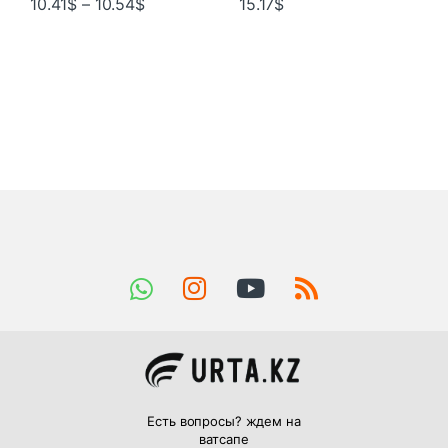
10.41
$
–
10.54
$
15.17
$
Есть вопросы? ждем на
ватсапе