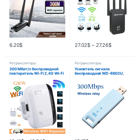
6.20
$
27.02
$
–
27.26
$
Ретрансляторы
Ретрансляторы
300 Мбит/с беспроводной
Усилитель сигнала
повторитель Wi-Fi 2,4G Wi-Fi
беспроводной WD-R602U,
удлинитель 802.11n/b/g
USB 2,0, 2,4 ГГц, 300 Мбит/с
усилитель сетевого сигнала
беспроводной Wi-Fi
повторитель дальнего
действия усилитель