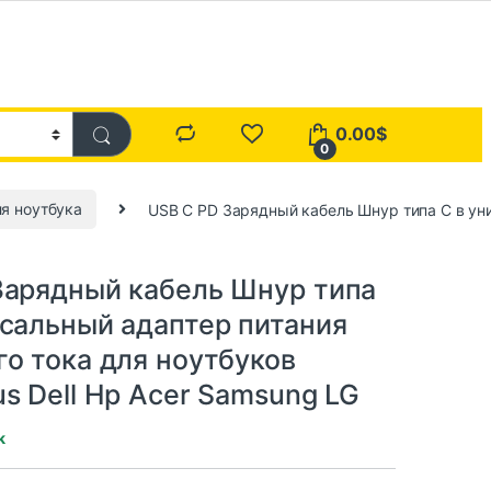
0.00
$
0
я ноутбука
USB C PD Зарядный кабель Шнур типа C в уни
а
Зарядный кабель Шнур типа
рсальный адаптер питания
го тока для ноутбуков
s Dell Hp Acer Samsung LG
k