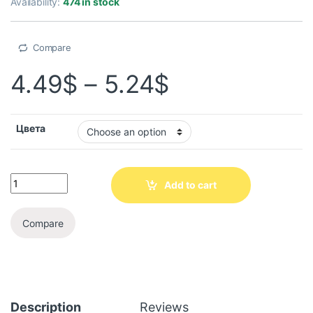
Availability:
474 in stock
Compare
4.49
$
–
5.24
$
Цвета
Add to cart
Compare
Description
Reviews