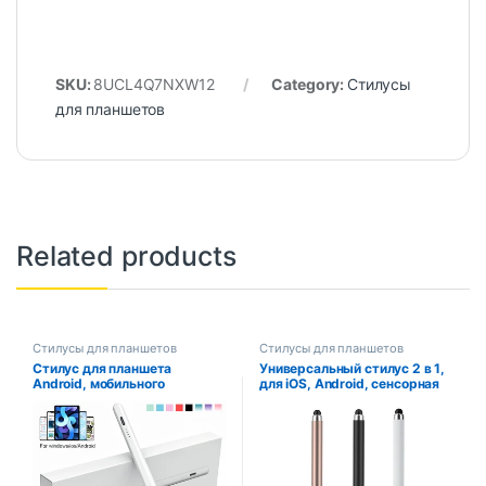
SKU:
8UCL4Q7NXW12
Category:
Стилусы
для планшетов
Related products
Стилусы для планшетов
Стилусы для планшетов
Стилус для планшета
Универсальный стилус 2 в 1,
Android, мобильного
для iOS, Android, сенсорная
телефона, универсальная
ручка, емкостный карандаш
сенсорная ручка для iPhone,
для рисования, для iPad,
Xiaomi, аксессуары для
Samsung, Xiaomi, планшета,
планшетов Samsung,
смартфона
карандаш для iPad