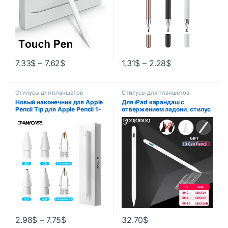
7.33
$
–
7.62
$
1.31
$
–
2.28
$
Стилусы для планшетов
Стилусы для планшетов
Новый наконечник для Apple
Для iPad карандаш с
Pencil Tip для Apple Pencil 1-
отвержением ладони, стилус
го 2-го поколения 1, сменный
для Apple Pencil 2 1 iPad Pen
наконечник для карандашей
Pro 11 12,9 2018 – 2022 Mini 6
2H 2B 4,0, прозрачный
для карандашей Apple
наконечник
2.98
$
–
7.75
$
32.70
$