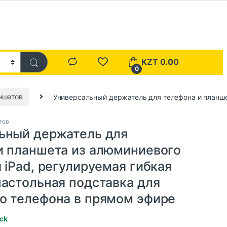
KZT
0.00
0
ншетов
Универсальный держатель для телефона и планше
тов
ьный держатель для
и планшета из алюминиевого
 iPad, регулируемая гибкая
настольная подставка для
о телефона в прямом эфире
ock